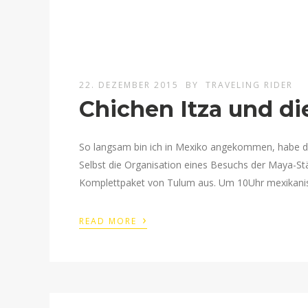
22. DEZEMBER 2015
BY
TRAVELING RIDER
Chichen Itza und die
So langsam bin ich in Mexiko angekommen, habe den 
Selbst die Organisation eines Besuchs der Maya-Stät
Komplettpaket von Tulum aus. Um 10Uhr mexikanisch
›
READ MORE