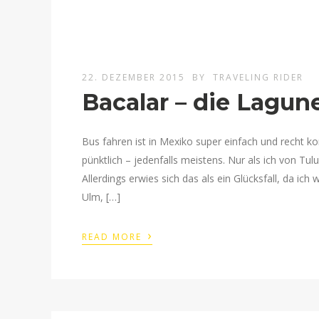
22. DEZEMBER 2015
BY
TRAVELING RIDER
Bacalar – die Lagun
Bus fahren ist in Mexiko super einfach und recht 
pünktlich – jedenfalls meistens. Nur als ich von Tu
Allerdings erwies sich das als ein Glücksfall, da i
Ulm, […]
›
READ MORE