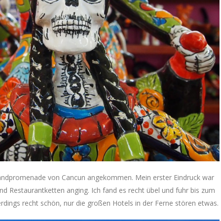
trandpromenade von Cancun angekommen. Mein erster Eindruck war
und Restaurantketten anging. Ich fand es recht übel und fuhr bis zum
lerdings recht schön, nur die großen Hotels in der Ferne stören etwas.