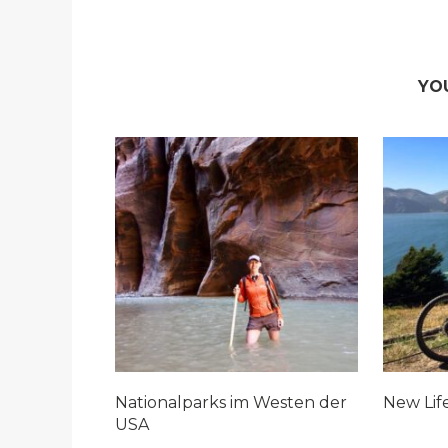
YO
Nationalparks im Westen der
New Life
USA