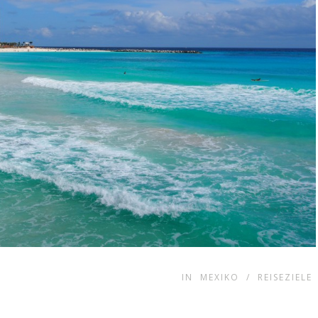
IN
MEXIKO
/
REISEZIELE