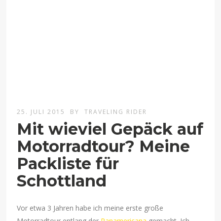
25. JULI 2015
BY
TRAVELING RIDER
Mit wieviel Gepäck auf
Motorradtour? Meine
Packliste für
Schottland
Vor etwa 3 Jahren habe ich meine erste große
Motorradtour entlang der
Panamericana
gemacht. Ich