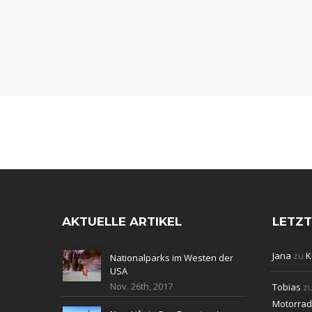
AKTUELLE ARTIKEL
LETZ
Jana
zu
K
Nationalparks im Westen der
USA
Nov. 26th, 2017
Tobias
z
Motorradt