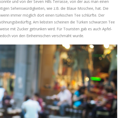
onnte und von der Seven Hills Terrasse, von der aus man einen
htigen Sehenswürdigkeiten, wie z.B. die Blaue Moschee, hat. Die
h wenn immer möglich dort einen türkischen Tee schlürfte. Der
gewöhnungsbedürftig. Am liebsten scheinen die Türken schwarzen Tee
eise mit Zucker getrunken wird. Für Touristen gab es auch Apfel-
r jedoch von den Einheimischen verschmäht wurde.