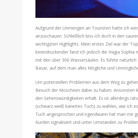
Aufgrund der Unmengen an Touristen hatte ich wen
anzuschauen. Schließlich biss ich doch in den saur
wichtigsten Highlights. Mein erstes Ziel war der To
beeindruckender fand ich jedoch die Hagia Sophia m
mit den über 300 Wassersäulen. Es führte natürli
Basar, auf dem man alles Mögliche und Unmöglich
Um potenziellen Problemen aus dem Weg zu gehen, 
Besuch der Moscheen dabei zu haben. Ansonsten k
den Sehenswürdigkeiten erhält. Es ist allerdings r
(schwarz-weiß kariertes Tuch) zu wählen, wie ich 
Tuch angesprochen und irgendwann hat man mir ges
Kurden signalisiert und unter Umständen zu Probl