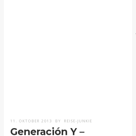
11. OKTOBER 2013
BY
REISE-JUNKIE
Generación Y –