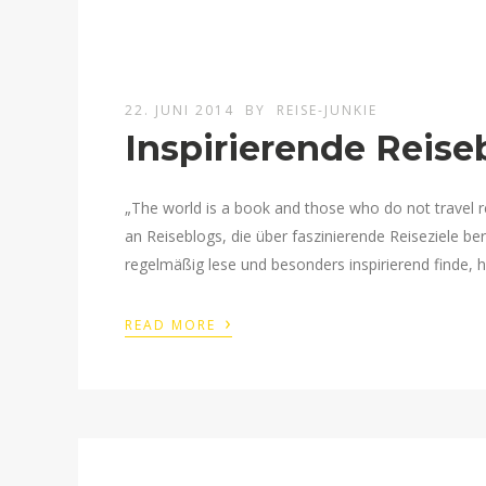
22. JUNI 2014
BY
REISE-JUNKIE
Inspirierende Reise
„The world is a book and those who do not travel r
an Reiseblogs, die über faszinierende Reiseziele be
regelmäßig lese und besonders inspirierend finde, 
›
READ MORE