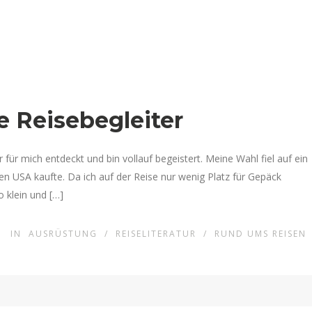
e Reisebegleiter
für mich entdeckt und bin vollauf begeistert. Meine Wahl fiel auf ein
 den USA kaufte. Da ich auf der Reise nur wenig Platz für Gepäck
 klein und […]
IN
AUSRÜSTUNG
/
REISELITERATUR
/
RUND UMS REISEN