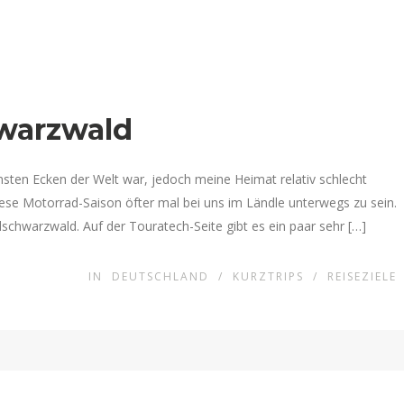
warzwald
ensten Ecken der Welt war, jedoch meine Heimat relativ schlecht
diese Motorrad-Saison öfter mal bei uns im Ländle unterwegs zu sein.
chwarzwald. Auf der Touratech-Seite gibt es ein paar sehr […]
IN
DEUTSCHLAND
/
KURZTRIPS
/
REISEZIELE