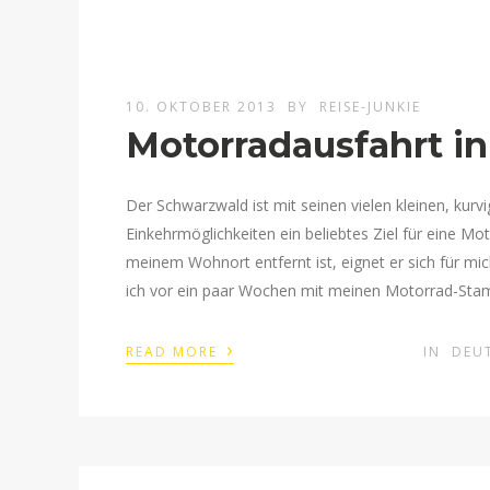
10. OKTOBER 2013
BY
REISE-JUNKIE
Motorradausfahrt i
Der Schwarzwald ist mit seinen vielen kleinen, kurv
Einkehrmöglichkeiten ein beliebtes Ziel für eine M
meinem Wohnort entfernt ist, eignet er sich für mi
ich vor ein paar Wochen mit meinen Motorrad-Stam
›
READ MORE
IN
DEU