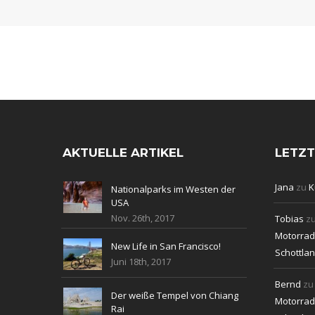
AKTUELLE ARTIKEL
LETZ
Jana
zu
K
Nationalparks im Westen der
USA
Nov. 26th, 2017
Tobias
z
Motorradt
New Life in San Francisco!
Schottla
Juni 18th, 2017
Bernd
z
Der weiße Tempel von Chiang
Motorradt
Rai