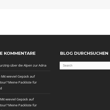
TE KOMMENTARE
BLOG DURCHSUCHEN
urztrip über die Alpen zur Adria
u
Mit wieviel Gepäck auf
our? Meine Packliste für
nd
u
Mit wieviel Gepäck auf
our? Meine Packliste für