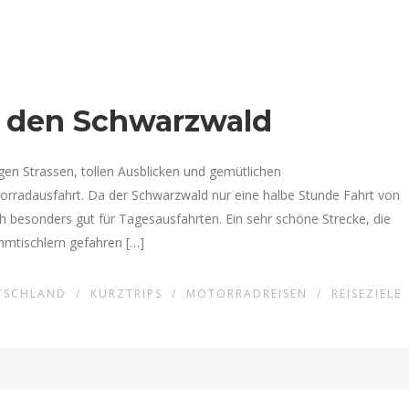
n den Schwarzwald
igen Strassen, tollen Ausblicken und gemütlichen
otorradausfahrt. Da der Schwarzwald nur eine halbe Stunde Fahrt von
ch besonders gut für Tagesausfahrten. Ein sehr schöne Strecke, die
mtischlern gefahren […]
TSCHLAND
/
KURZTRIPS
/
MOTORRADREISEN
/
REISEZIELE