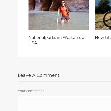
Nationalparks im Westen der
New Life
USA
Leave A Comment
Your comment
*