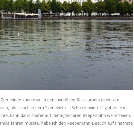
. Zum einen kann man in den luxuriösen Restaurants direkt am
sen, aber auch in dem Szeneviertel „Schanzenviertel“ gibt es eine
chte, kann dann später auf der legendären Reeperbahn weiterfeiern.
ändle fahren musste, habe ich den Reeperbahn-Besuch auf’s nächste