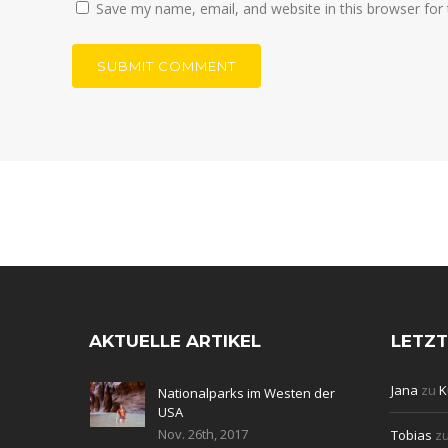
Save my name, email, and website in this browser for
AKTUELLE ARTIKEL
LETZ
Jana
zu
K
Nationalparks im Westen der
USA
Nov. 26th, 2017
Tobias
z