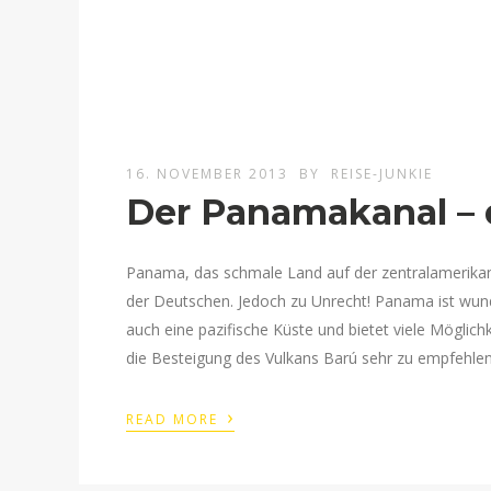
16. NOVEMBER 2013
BY
REISE-JUNKIE
Der Panamakanal – 
Panama, das schmale Land auf der zentralamerikani
der Deutschen. Jedoch zu Unrecht! Panama ist wunder
auch eine pazifische Küste und bietet viele Möglic
die Besteigung des Vulkans Barú sehr zu empfehlen
›
READ MORE