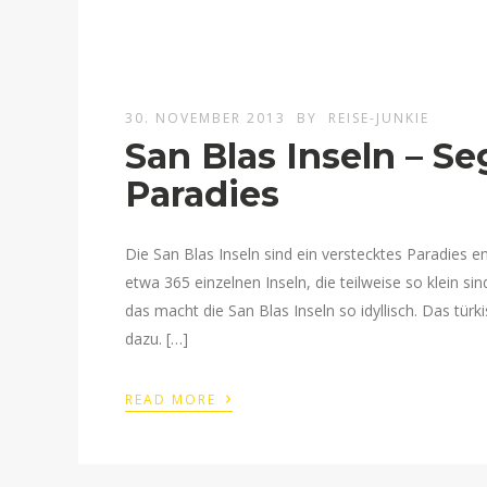
30. NOVEMBER 2013
BY
REISE-JUNKIE
San Blas Inseln – S
Paradies
Die San Blas Inseln sind ein verstecktes Paradies 
etwa 365 einzelnen Inseln, die teilweise so klein 
das macht die San Blas Inseln so idyllisch. Das tür
dazu. […]
›
READ MORE