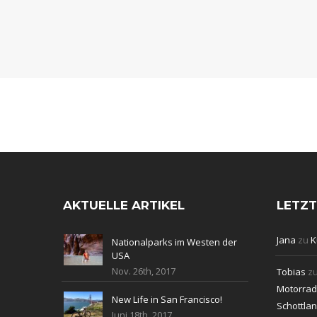
AKTUELLE ARTIKEL
LETZ
Jana
zu
K
Nationalparks im Westen der
USA
Nov. 26th, 2017
Tobias
z
Motorradt
New Life in San Francisco!
Schottla
Juni 18th, 2017