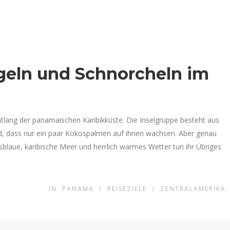
egeln und Schnorcheln im
entlang der panamaischen Karibikküste. Die Inselgruppe besteht aus
sind, dass nur ein paar Kokospalmen auf ihnen wachsen. Aber genau
kisblaue, karibische Meer und herrlich warmes Wetter tun ihr Übriges
IN
PANAMA
/
REISEZIELE
/
ZENTRALAMERIKA