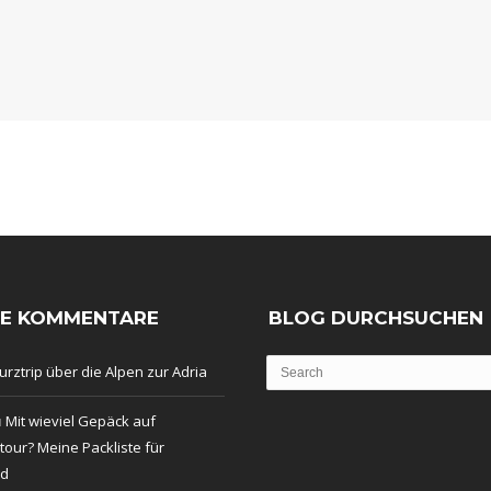
TE KOMMENTARE
BLOG DURCHSUCHEN
urztrip über die Alpen zur Adria
u
Mit wieviel Gepäck auf
our? Meine Packliste für
nd