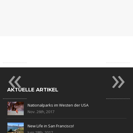
SCHOTTLAND
GRANADA
«
»
AKTUELLE ARTIKEL
Nationalparks im Westen der USA
Nov. 26th, 2017
New Life in San Francisco!
Juni 18th, 2017